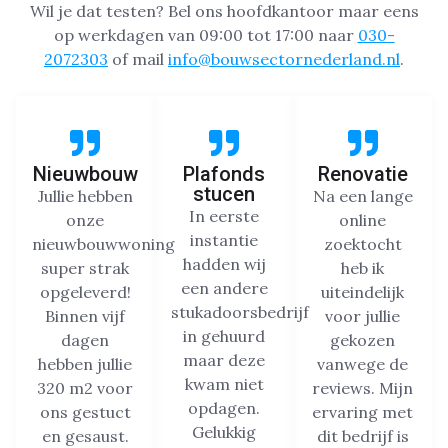
Wil je dat testen? Bel ons hoofdkantoor maar eens
op werkdagen van 09:00 tot 17:00 naar
030-
2072303
of mail
info@bouwsectornederland.nl
.
Nieuwbouw
Plafonds
Renovatie
stucen
Jullie hebben
Na een lange
In eerste
onze
online
instantie
nieuwbouwwoning
zoektocht
hadden wij
super strak
heb ik
een andere
opgeleverd!
uiteindelijk
stukadoorsbedrijf
Binnen vijf
voor jullie
in gehuurd
dagen
gekozen
maar deze
hebben jullie
vanwege de
kwam niet
320 m2 voor
reviews. Mijn
opdagen.
ons gestuct
ervaring met
Gelukkig
en gesaust.
dit bedrijf is