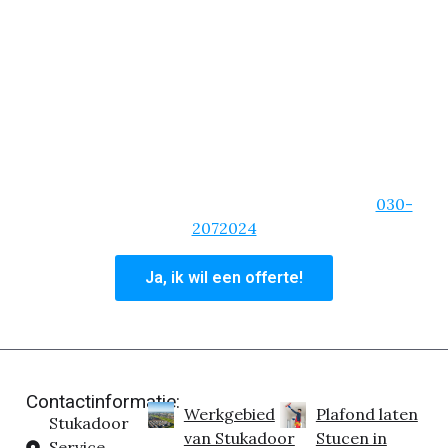
en goedkope prijzen per vierkante meter. Er is geen
stucklus die we niet aannemen! Zelfs als het gaat
om een spoedklus, dan kun je rekenen op onze
Purmerendse stukadoors!
We zijn van de korte lijnen, een heldere
communicatie en zullen altijd bereikbaar zijn. Ben je
overtuigd van onze stukadoorsdiensten? Vraag dan
een offerte aan of bel ons hoofdkantoor op:
030-
2072024
Ja, ik wil een offerte!
Contactinformatie:
Werkgebied
Plafond laten
Stukadoor
van Stukadoor
Stucen in
Service