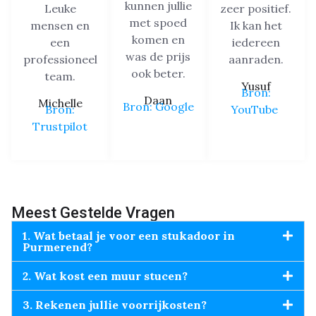
kunnen jullie
Leuke
zeer positief.
met spoed
mensen en
Ik kan het
komen en
een
iedereen
was de prijs
professioneel
aanraden.
ook beter.
team.
Yusuf
Bron:
Daan
Michelle
Bron: Google
Bron:
YouTube
Trustpilot
Meest Gestelde Vragen
1. Wat betaal je voor een stukadoor in
Purmerend?
2. Wat kost een muur stucen?
3. Rekenen jullie voorrijkosten?