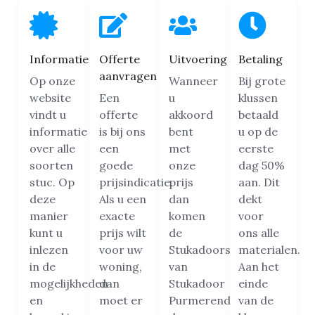
Informatie
Offerte
Uitvoering
Betaling
aanvragen
Op onze
Wanneer
Bij grote
website
Een
u
klussen
vindt u
offerte
akkoord
betaald
informatie
is bij ons
bent
u op de
over alle
een
met
eerste
soorten
goede
onze
dag 50%
stuc. Op
prijsindicatie.
prijs
aan. Dit
deze
Als u een
dan
dekt
manier
exacte
komen
voor
kunt u
prijs wilt
de
ons alle
inlezen
voor uw
Stukadoors
materialen.
in de
woning,
van
Aan het
mogelijkheden
dan
Stukadoor
einde
en
moet er
Purmerend
van de