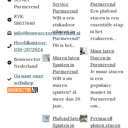
Service
Purmerend
Purmerend
Purmerend
Een plafond
KVK:
Wilt u een
stucen is een
58037640
stukadoor
essentiële stap
inhuren in
in het
info@bouwsectornederland.nl
Purmerend?
realiseren...
Hoofdkantoor:
Dit is het...
030-2072024
Muur laten
Muren laten
Stucen in
Bouwsector
Spuiten in
Purmerend
Nederland
Purmerend
Je muur stucen
Ga naar onze
Wilt u uw
is een
webshop
muren
populaire
spuiten? Al
manier in
meer dan 20
Purmerend
jaar...
om...
Plafond laten
Fermacell
Spuiten in
platen stucen