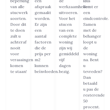
beperking
een
de
klus
van alle
afspraak
werkzaamheden
komt er
stucwerk
gemaakt
uitvoeren.
een
soorten.
worden.
Voor het
eindcontrole.
Door dit
Er zijn
stucen
Samen
te doen
een
van een
met de
zult u
aantal
complete
behanger
achteraf
factoren
woning
loopt u
nooit
die de
zijn wij
de
voor
prijs per
gemiddeld
woning
verassingen
m2
vijf
na. Bent
komen
kunnen
dagen
u
te staan!
beïnvloeden.
bezig.
tevreden?
Dan
betaald
u pas de
resterende
50
procent.