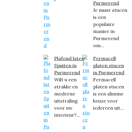
Purmerend
Je muur stucen
is een
populaire
manier in
Purmerend
om...
Plafond laten
Fermacell
Spuiten in
platen stucen
Purmerend
in Purmerend
Wilt u een
Fermacell
strakke en
platen stucen
moderne
is een slimme
uitstraling
keuze voor
voor uw
iedereen uit...
interieur?...