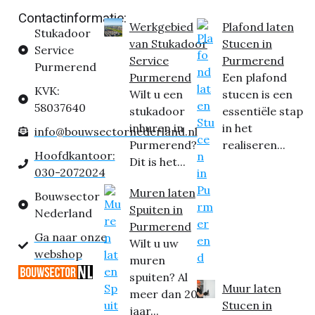
Contactinformatie:
Werkgebied
Plafond laten
Stukadoor
van Stukadoor
Stucen in
Service
Service
Purmerend
Purmerend
Purmerend
Een plafond
KVK:
Wilt u een
stucen is een
58037640
stukadoor
essentiële stap
inhuren in
in het
info@bouwsectornederland.nl
Purmerend?
realiseren...
Hoofdkantoor:
Dit is het...
030-2072024
Muren laten
Bouwsector
Spuiten in
Nederland
Purmerend
Ga naar onze
Wilt u uw
webshop
muren
spuiten? Al
Muur laten
meer dan 20
Stucen in
jaar...