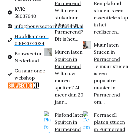
Purmerend
Een plafond
KVK:
Wilt u een
stucen is een
58037640
stukadoor
essentiële stap
inhuren in
in het
info@bouwsectornederland.nl
Purmerend?
realiseren...
Hoofdkantoor:
Dit is het...
030-2072024
Muur laten
Muren laten
Stucen in
Bouwsector
Spuiten in
Purmerend
Nederland
Purmerend
Je muur stucen
Ga naar onze
Wilt u uw
is een
webshop
muren
populaire
spuiten? Al
manier in
meer dan 20
Purmerend
jaar...
om...
Plafond laten
Fermacell
Spuiten in
platen stucen
Purmerend
in Purmerend