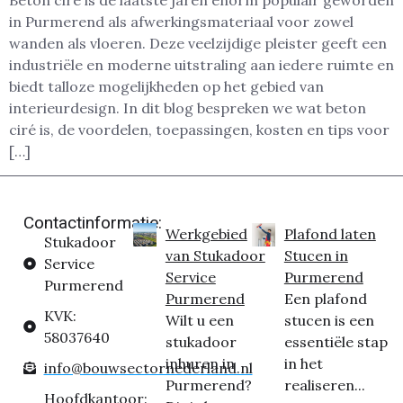
Beton ciré is de laatste jaren enorm populair geworden
in Purmerend als afwerkingsmateriaal voor zowel
wanden als vloeren. Deze veelzijdige pleister geeft een
industriële en moderne uitstraling aan iedere ruimte en
biedt talloze mogelijkheden op het gebied van
interieurdesign. In dit blog bespreken we wat beton
ciré is, de voordelen, toepassingen, kosten en tips voor
[…]
Contactinformatie:
Werkgebied
Plafond laten
Stukadoor
van Stukadoor
Stucen in
Service
Service
Purmerend
Purmerend
Purmerend
Een plafond
KVK:
Wilt u een
stucen is een
58037640
stukadoor
essentiële stap
inhuren in
in het
info@bouwsectornederland.nl
Purmerend?
realiseren...
Hoofdkantoor: