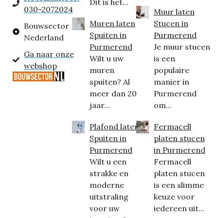
Dit is het...
030-2072024
Muur laten
Muren laten
Stucen in
Bouwsector
Spuiten in
Purmerend
Nederland
Purmerend
Je muur stucen
Ga naar onze
Wilt u uw
is een
webshop
muren
populaire
spuiten? Al
manier in
meer dan 20
Purmerend
jaar...
om...
Plafond laten
Fermacell
Spuiten in
platen stucen
Purmerend
in Purmerend
Wilt u een
Fermacell
strakke en
platen stucen
moderne
is een slimme
uitstraling
keuze voor
voor uw
iedereen uit...