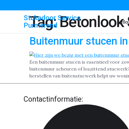
Tag:
Betonlook
Stukadoor Service
Ho
Purmerend
Buitenmuur stucen i
Een buitenmuur stucen is essentieel voor zo
buitenmuur scheuren of loszittend stucwerk
herstellen van buitenstucwerk helpt uw woning
Contactinformatie: