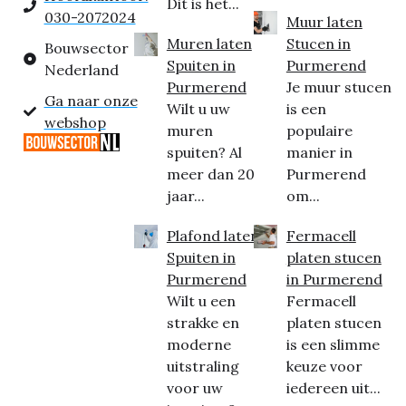
Dit is het...
030-2072024
Muur laten
Muren laten
Stucen in
Bouwsector
Spuiten in
Purmerend
Nederland
Purmerend
Je muur stucen
Ga naar onze
Wilt u uw
is een
webshop
muren
populaire
spuiten? Al
manier in
meer dan 20
Purmerend
jaar...
om...
Plafond laten
Fermacell
Spuiten in
platen stucen
Purmerend
in Purmerend
Wilt u een
Fermacell
strakke en
platen stucen
moderne
is een slimme
uitstraling
keuze voor
voor uw
iedereen uit...