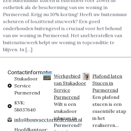
Een buitenmuur stucen is essentieel voor zowel de
esthetiek als de bescherming van uw woning in
Purmerend. Krijg nu 10% korting! Heeft uw buitenmuur
scheuren of loszittend stucwerk? Een goed
onderhouden buitengevel is cruciaal voor het behoud
van uw woning in Purmerend. Het snel herstellen van
buitenstucwerk helpt uw woning in topconditie te
blijven. In […]
Contactinformatie:
Werkgebied
Plafond laten
Stukadoor
van Stukadoor
Stucen in
Service
Service
Purmerend
Purmerend
Purmerend
Een plafond
KVK:
Wilt u een
stucen is een
58037640
stukadoor
essentiële stap
inhuren in
in het
info@bouwsectornederland.nl
Purmerend?
realiseren...
Hoofdkantoor: