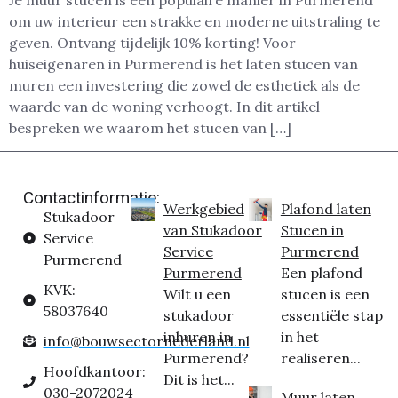
om uw interieur een strakke en moderne uitstraling te
geven. Ontvang tijdelijk 10% korting! Voor
huiseigenaren in Purmerend is het laten stucen van
muren een investering die zowel de esthetiek als de
waarde van de woning verhoogt. In dit artikel
bespreken we waarom het stucen van […]
Contactinformatie:
Werkgebied
Plafond laten
Stukadoor
van Stukadoor
Stucen in
Service
Service
Purmerend
Purmerend
Purmerend
Een plafond
KVK:
Wilt u een
stucen is een
58037640
stukadoor
essentiële stap
inhuren in
in het
info@bouwsectornederland.nl
Purmerend?
realiseren...
Hoofdkantoor:
Dit is het...
030-2072024
Muur laten