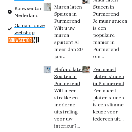
Muren laten
Stucen in
Bouwsector
Spuiten in
Purmerend
Nederland
Purmerend
Je muur stucen
Ga naar onze
Wilt u uw
is een
webshop
muren
populaire
spuiten? Al
manier in
meer dan 20
Purmerend
jaar...
om...
Plafond laten
Fermacell
Spuiten in
platen stucen
Purmerend
in Purmerend
Wilt u een
Fermacell
strakke en
platen stucen
moderne
is een slimme
uitstraling
keuze voor
voor uw
iedereen uit...
interieur?...