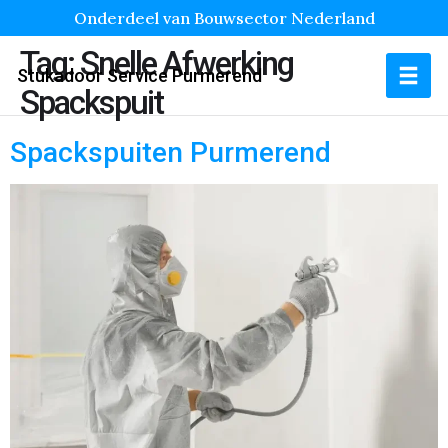
Onderdeel van Bouwsector Nederland
Tag:
Snelle Afwerking
Stukadoor Service Purmerend
Spackspuit
Spackspuiten Purmerend