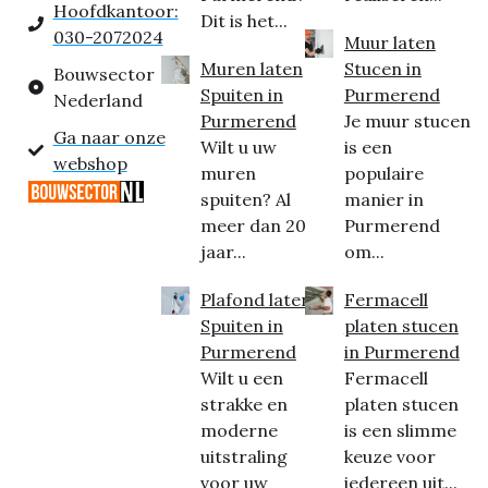
Hoofdkantoor:
Dit is het...
030-2072024
Muur laten
Muren laten
Stucen in
Bouwsector
Spuiten in
Purmerend
Nederland
Purmerend
Je muur stucen
Ga naar onze
Wilt u uw
is een
webshop
muren
populaire
spuiten? Al
manier in
meer dan 20
Purmerend
jaar...
om...
Plafond laten
Fermacell
Spuiten in
platen stucen
Purmerend
in Purmerend
Wilt u een
Fermacell
strakke en
platen stucen
moderne
is een slimme
uitstraling
keuze voor
voor uw
iedereen uit...