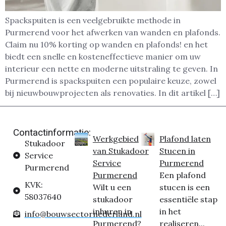
Spackspuiten is een veelgebruikte methode in
Purmerend voor het afwerken van wanden en plafonds.
Claim nu 10% korting op wanden en plafonds! en het
biedt een snelle en kosteneffectieve manier om uw
interieur een nette en moderne uitstraling te geven. In
Purmerend is spackspuiten een populaire keuze, zowel
bij nieuwbouwprojecten als renovaties. In dit artikel […]
Contactinformatie:
Werkgebied
Plafond laten
Stukadoor
van Stukadoor
Stucen in
Service
Service
Purmerend
Purmerend
Purmerend
Een plafond
KVK:
Wilt u een
stucen is een
58037640
stukadoor
essentiële stap
inhuren in
in het
info@bouwsectornederland.nl
Purmerend?
realiseren...