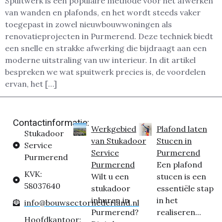
Spuitwerk is een populaire methode voor het afwerken
van wanden en plafonds, en het wordt steeds vaker
toegepast in zowel nieuwbouwwoningen als
renovatieprojecten in Purmerend. Deze techniek biedt
een snelle en strakke afwerking die bijdraagt aan een
moderne uitstraling van uw interieur. In dit artikel
bespreken we wat spuitwerk precies is, de voordelen
ervan, het […]
Contactinformatie:
Werkgebied
Plafond laten
Stukadoor
van Stukadoor
Stucen in
Service
Service
Purmerend
Purmerend
Purmerend
Een plafond
KVK:
Wilt u een
stucen is een
58037640
stukadoor
essentiële stap
inhuren in
in het
info@bouwsectornederland.nl
Purmerend?
realiseren...
Hoofdkantoor: