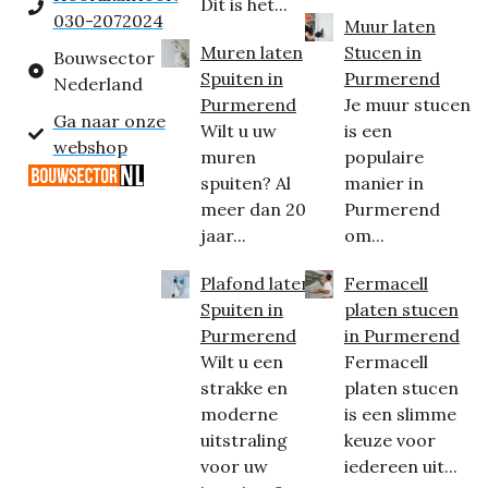
Dit is het...
030-2072024
Muur laten
Muren laten
Stucen in
Bouwsector
Spuiten in
Purmerend
Nederland
Purmerend
Je muur stucen
Ga naar onze
Wilt u uw
is een
webshop
muren
populaire
spuiten? Al
manier in
meer dan 20
Purmerend
jaar...
om...
Plafond laten
Fermacell
Spuiten in
platen stucen
Purmerend
in Purmerend
Wilt u een
Fermacell
strakke en
platen stucen
moderne
is een slimme
uitstraling
keuze voor
voor uw
iedereen uit...