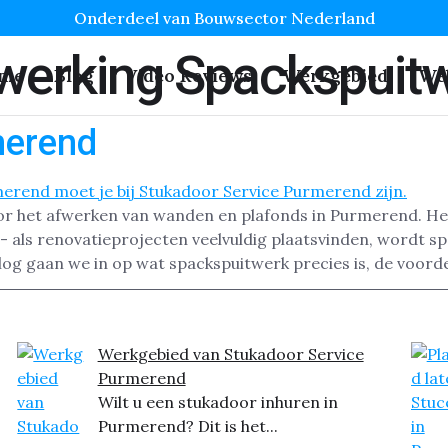
Onderdeel van Bouwsector Nederland
werking Spackspuit
me
Blog
Video Reviews
Werkgebied
We
merend
or het afwerken van wanden en plafonds in Purmerend. Het
 als renovatieprojecten veelvuldig plaatsvinden, wordt 
 blog gaan we in op wat spackspuitwerk precies is, de voorde
Werkgebied van Stukadoor Service
Purmerend
Wilt u een stukadoor inhuren in
Purmerend? Dit is het...