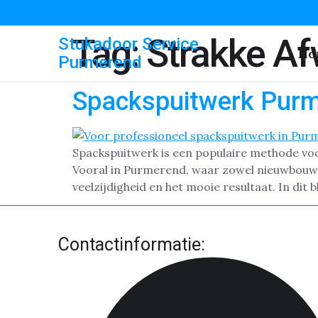
Tag:
Strakke Af
Stukadoor Service
Ho
Purmerend
Spackspuitwerk Pur
Spackspuitwerk is een populaire methode vo
Vooral in Purmerend, waar zowel nieuwbouw-
veelzijdigheid en het mooie resultaat. In dit
Contactinformatie: