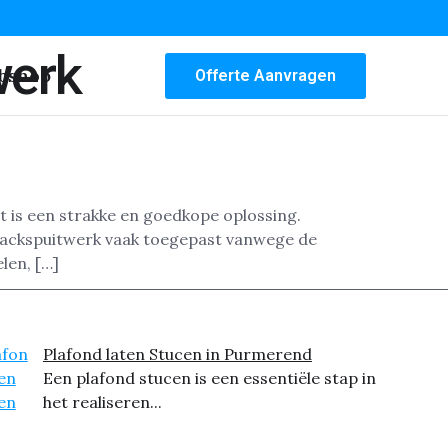
werk
bshop
Offerte Aanvragen
 is een strakke en goedkope oplossing.
spackspuitwerk vaak toegepast vanwege de
len, […]
Plafond laten Stucen in Purmerend
Een plafond stucen is een essentiële stap in
het realiseren...